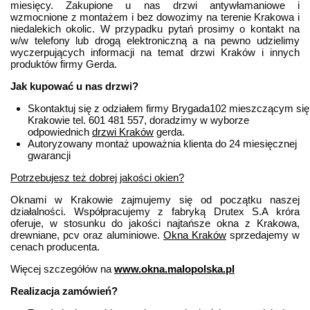
miesięcy. Zakupione u nas drzwi antywłamaniowe i
wzmocnione z montażem i bez dowozimy na terenie Krakowa i
niedalekich okolic. W przypadku pytań prosimy o kontakt na
w/w telefony lub drogą elektroniczną a na pewno udzielimy
wyczerpujących informacji na temat drzwi Kraków i innych
produktów firmy Gerda.
Jak kupować u nas drzwi?
Skontaktuj się z odziałem firmy Brygada102 mieszczącym się
Krakowie tel. 601 481 557, doradzimy w wyborze
odpowiednich
drzwi Kraków
gerda.
Autoryzowany montaż upoważnia klienta do 24 miesięcznej
gwarancji
Potrzebujesz też dobrej jakości okien?
Oknami w Krakowie zajmujemy się od początku naszej
działalności. Współpracujemy z fabryką Drutex S.A króra
oferuje, w stosunku do jakości najtańsze okna z Krakowa,
drewniane, pcv oraz aluminiowe.
Okna Kraków
sprzedajemy w
cenach producenta.
Więcej szczegółów na
www.okna.malopolska.pl
Realizacja zamówień?