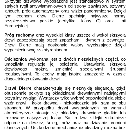
Skrzydło drzwiowe wyposażone jest standardowo w system
stałych rygli antywłamaniowych od strony zawiasów, sztywny
łańcuch, próg automatyczny oraz wizjer panoramiczny. Dzięki
tym cechom drzwi Dierre spełniają najwysze normy
bezpieczeństwa polskie (certyfikat klasy C) oraz Unii
Europejskiej.
Próg ruchomy
oraz wysokiej klasy uszczelki wokół skrzydła
drzwi zabezpieczają przed zapachami i dymem z zewnątrz.
Drzwi Dierre mają doskonałe walory wyciszające dzięki
wypełnieniu wnętrza styropianem
Ościeżnica
wykonana jest z dwóch niezależnych części, co
umożliwia regulacje jej położenia. Ustawienia skrzydła
drzwiowego można zmieniać specjalnymi śrubami
regulacyjnymi. Te cechy mają istotne znaczenie w czasie
długoletniego używania drzwi.
Drzwi Dierre
charakteryzują się niezwykłą elegancją, gdyż
obustronnie pokryte są okładzinami drewnianymi nadającymi
przytulny wygląd. Wystarczy tylko wybrać odpowiedni dla siebie
wzór drzwi i kolor drewna - niekoniecznie taki sam po obu
stronach. W przypadku drzwi wystawionych na warunki
atmosferyczne stosuje się okładziny drewniane gładkie lub
frezowane najwyższej klasy. Są to tzw. sklejki szkutnicze
odporne na deszcz, śnieg, mróz oraz na działanie promieni
słonecznych. Uszkodzone mechanicznie okładziny mozna bez