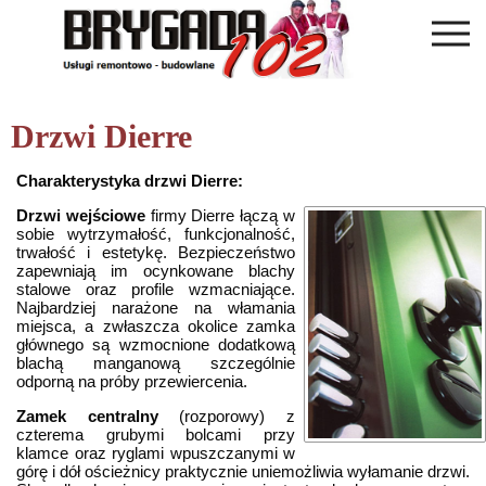
Drzwi Dierre
Charakterystyka drzwi Dierre:
Drzwi wejściowe
firmy Dierre łączą w
sobie wytrzymałość, funkcjonalność,
trwałość i estetykę. Bezpieczeństwo
zapewniają im ocynkowane blachy
stalowe oraz profile wzmacniające.
Najbardziej narażone na włamania
miejsca, a zwłaszcza okolice zamka
głównego są wzmocnione dodatkową
blachą manganową szczególnie
odporną na próby przewiercenia.
Zamek centralny
(rozporowy) z
czterema grubymi bolcami przy
klamce oraz ryglami wpuszczanymi w
górę i dół ościeżnicy praktycznie uniemożliwia wyłamanie drzwi.