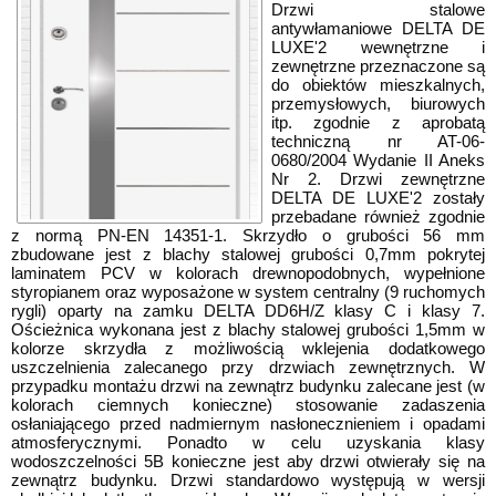
Drzwi stalowe
antywłamaniowe DELTA DE
LUXE'2 wewnętrzne i
zewnętrzne przeznaczone są
do obiektów mieszkalnych,
przemysłowych, biurowych
itp. zgodnie z aprobatą
techniczną nr AT-06-
0680/2004 Wydanie II Aneks
Nr 2. Drzwi zewnętrzne
DELTA DE LUXE'2 zostały
przebadane również zgodnie
z normą PN-EN 14351-1. Skrzydło o grubości 56 mm
zbudowane jest z blachy stalowej grubości 0,7mm pokrytej
laminatem PCV w kolorach drewnopodobnych, wypełnione
styropianem oraz wyposażone w system centralny (9 ruchomych
rygli) oparty na zamku DELTA DD6H/Z klasy C i klasy 7.
Ościeżnica wykonana jest z blachy stalowej grubości 1,5mm w
kolorze skrzydła z możliwością wklejenia dodatkowego
uszczelnienia zalecanego przy drzwiach zewnętrznych. W
przypadku montażu drzwi na zewnątrz budynku zalecane jest (w
kolorach ciemnych konieczne) stosowanie zadaszenia
osłaniającego przed nadmiernym nasłonecznieniem i opadami
atmosferycznymi. Ponadto w celu uzyskania klasy
wodoszczelności 5B konieczne jest aby drzwi otwierały się na
zewnątrz budynku. Drzwi standardowo występują w wersji