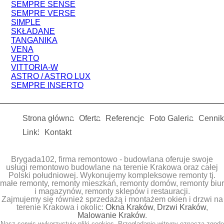
SEMPRE SENSE
SEMPRE VERSE
SIMPLE
SKŁADANE
TANGANIKA
VENA
VERTO
VITTORIA-W
ASTRO / ASTRO LUX
SEMPRE INSERTO
Strona główna
Oferta
Referencje
Foto Galeria
Cennik
Linki
Kontakt
Brygada102, firma remontowo - budowlana oferuje swoje
usługi remontowo budowlane na terenie Krakowa oraz całej
Polski południowej. Wykonujemy kompleksowe remonty tj.
małe remonty, remonty mieszkań, remonty domów, remonty biur
i magazynów, remonty sklepów i restauracji.
Zajmujemy się również sprzedażą i montażem okien i drzwi na
terenie Krakowa i okolic:
Okna Kraków
,
Drzwi Kraków
,
Malowanie Kraków
.
Nasz serwis wykorzystuje pliki cookies. Przeglądanie witryny oznacza zgodę