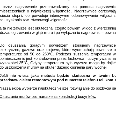
e przez nagrzewanie przeprowadzamy za pomocą nagrzewnic
eszczeniach o największej wilgotności. Nagrzewnice ogrzewają
esięciu stopni, co powoduje intensywne odparowywanie wilgoci z
o uzyskania tzw. równowagi wilgotności.
 ta nie zawsze jest skuteczna, często bowiem wilgoć z wierzchniej
odczas ogrzewania w głąb muru i po wyłączeniu nagrzewnic – pewna
Do osuszania gorącym powietrzem stosujemy nagrzewnice
elektryczne, gazowe oraz olejowe, które wydmuchują powietrze o
temperaturze od 50 do 250°C. Podczas suszenia temperatura w
pomieszczeniu jest kontrolowana przez fachowca i utrzymywana na
wysokości 35°C, Gdyby temperatura była wyższa mogło by dojść
do uszkodzenia murów na skuter dużego ciśnienia pary wodnej.
Jeśli nie wiesz jaka metoda będzie skuteczna w twoim b
przedstawicielem remontowym pod numerem telefonu tel. kom. 
Nasza ekipa wybierze najskuteczniejsze rozwiązanie do pozbycia się
Osuszanie murów bez naruszenia konstrukcji budynków.