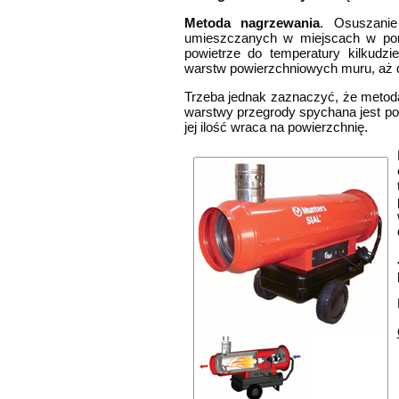
Metoda nagrzewania
. Osuszani
umieszczanych w miejscach w pomi
powietrze do temperatury kilkudzi
warstw powierzchniowych muru, aż d
Trzeba jednak zaznaczyć, że metoda
warstwy przegrody spychana jest p
jej ilość wraca na powierzchnię.