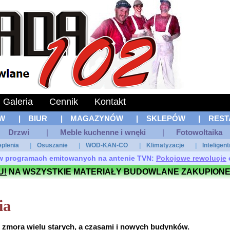
Galeria
Cennik
Kontakt
W
|
BIUR
|
MAGAZYNÓW
|
SKLEPÓW
|
REST
Drzwi
|
Meble kuchenne i wnęki
|
Fotowoltaika
eplenia
|
Osuszanie
|
WOD-KAN-CO
|
Klimatyzacje
|
Inteligen
ł w programach emitowanych na antenie TVN:
Pokojowe rewolucje
U!
NA WSZYSTKIE MATERIAŁY BUDOWLANE ZAKUPIONE
ia
 zmora wielu starych, a czasami i nowych budynków.