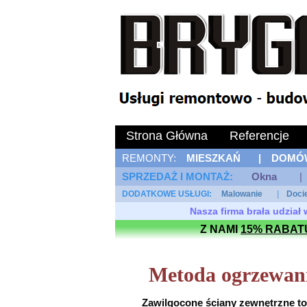
Strona Główna
Referencje
REMONTY:
MIESZKAŃ
|
DOMÓ
SPRZEDAŻ I MONTAŻ: 
Okna
|
DODATKOWE USŁUGI: 
Malowanie
|
Doci
Nasza firma brała udzia
Z NAMI
15% RABAT
Metoda ogrzewan
Zawilgocone ściany zewnętrzne to