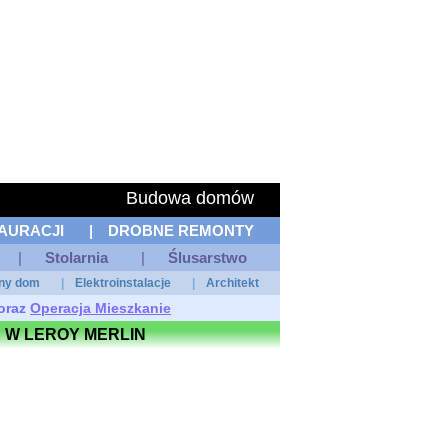
Budowa domów
AURACJI
|
DROBNE REMONTY
|
Stolarnia
|
Ślusarstwo
tny dom
|
Elektroinstalacje
|
Architekt
oraz
Operacja Mieszkanie
 W LEROY MERLIN