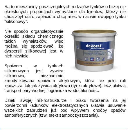
Są to mieszaniny poszczególnych rodzajów tynków o bliżej nie
określonych proporcjach wymyślone dla klientów, którzy nie
chcą zbyt dużo zapłacić a chcą mieć w nazwie swojego tynku
"silikonowy".
Nie sposób organoleptycznie
określić składu chemicznego
takich wynalazków, więc
można się spodziewać, że
dyspersji silikonowej jest w
nich niewiele.
Spoiwem w tynkach
silikonowych jest żywica
silikonowa, nieznacznie
zmodyfikowana spoiwem akrylowym, która nie pełni roli
lepiszcza, tak jak żywica akrylowa (tynki akrylowe), lecz ułatwia
transport pary wodnej i ogranicza wodochłonność.
Dzięki swojej mikrostrukturze i braku tworzenia na jej
powierzchni ładunków elektrostatycznych ułatwia usuwanie
wszelkich zabrudzeń już pod wpływem choćby opadów
atmosferycznych (tzw. efekt samooczyszczania).