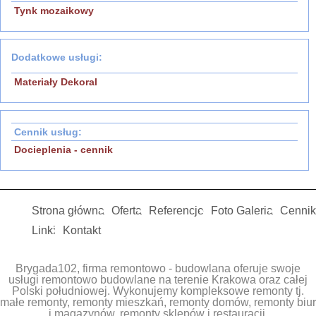
Tynk mozaikowy
Dodatkowe usługi:
Materiały Dekoral
Cennik usług:
Docieplenia - cennik
Strona główna
Oferta
Referencje
Foto Galeria
Cennik
Linki
Kontakt
Brygada102, firma remontowo - budowlana oferuje swoje
usługi remontowo budowlane na terenie Krakowa oraz całej
Polski południowej. Wykonujemy kompleksowe remonty tj.
małe remonty, remonty mieszkań, remonty domów, remonty biur
i magazynów, remonty sklepów i restauracji.