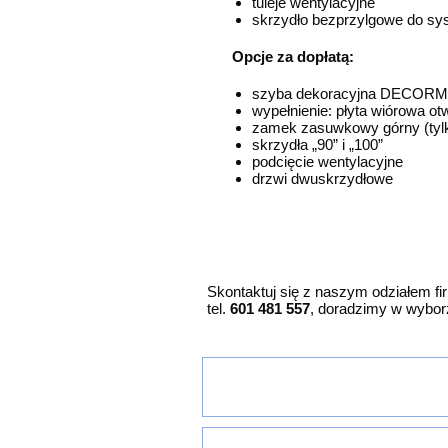
tuleje wentylacyjne
skrzydło bezprzylgowe do s
Opcje za dopłatą:
szyba dekoracyjna DECORM
wypełnienie: płyta wiórowa o
zamek zasuwkowy górny (tylko
skrzydła „90” i „100”
podcięcie wentylacyjne
drzwi dwuskrzydłowe
Skontaktuj się z naszym odziałem f
tel.
601 481 557
, doradzimy w wyborz