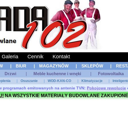
Galeria
Cennik
Kontakt
W
|
BIUR
|
MAGAZYNÓW
|
SKLEPÓW
|
REST
Drzwi
|
Meble kuchenne i wnęki
|
Fotowoltaika
eplenia
|
Osuszanie
|
WOD-KAN-CO
|
Klimatyzacje
|
Inteligen
ł w programach emitowanych na antenie TVN:
Pokojowe rewolucje
U!
NA WSZYSTKIE MATERIAŁY BUDOWLANE ZAKUPIONE