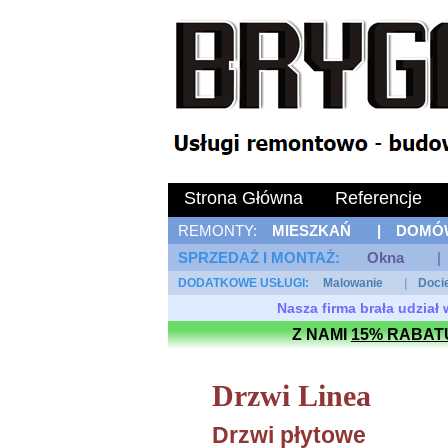
Strona Główna
Referencje
REMONTY:
MIESZKAŃ
|
DOMÓ
SPRZEDAŻ I MONTAŻ: 
Okna
|
DODATKOWE USŁUGI: 
Malowanie
|
Doci
Nasza firma brała udzia
Z NAMI
15% RABAT
Drzwi Linea
Drzwi płytowe