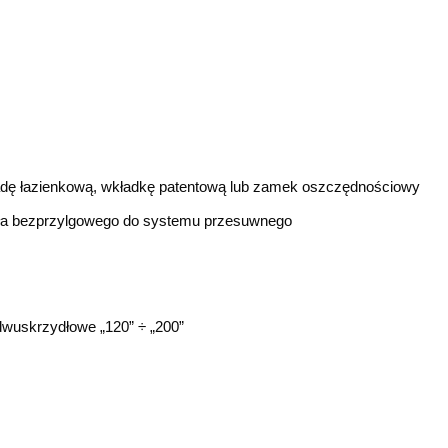
adę łazienkową, wkładkę patentową lub zamek oszczędnościowy
ła bezprzylgowego do systemu przesuwnego
dwuskrzydłowe „120” ÷ „200”