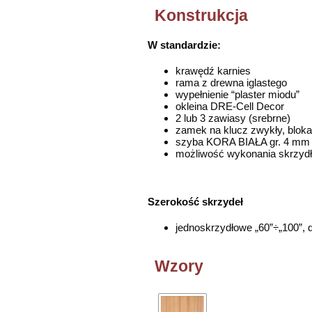
Konstrukcja
W standardzie:
krawędź karnies
rama z drewna iglastego
wypełnienie “plaster miodu”
okleina DRE-Cell Decor
2 lub 3 zawiasy (srebrne)
zamek na klucz zwykły, blok
szyba KORA BIAŁA gr. 4 mm
możliwość wykonania skrzyd
Szerokość skrzydeł
jednoskrzydłowe „60”÷„100”, 
Wzory