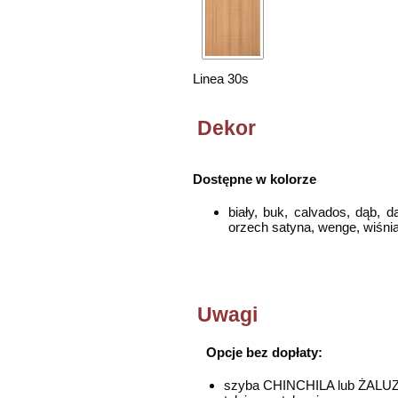
Linea 30s
Dekor
Dostępne w kolorze
biały, buk, calvados, dąb, dą
orzech satyna, wenge, wiśni
Uwagi
Opcje bez dopłaty:
szyba CHINCHILA lub ŻALU