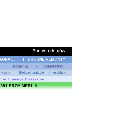
Budowa domów
AURACJI
|
DROBNE REMONTY
|
Stolarnia
|
Ślusarstwo
tny dom
|
Elektroinstalacje
|
Architekt
oraz
Operacja Mieszkanie
 W LEROY MERLIN