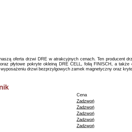
aszą oferta drzwi DRE w atrakcyjnych cenach. Ten producent drzw
az płytowe pokryte okleiną DRE CELL, folią FINISCH, a także ok
 wyposażeniu drzwi bezprzylgowych zamek magnetyczny oraz kryte
nik
Cena
Zadzwoń
Zadzwoń
Zadzwoń
Zadzwoń
Zadzwoń