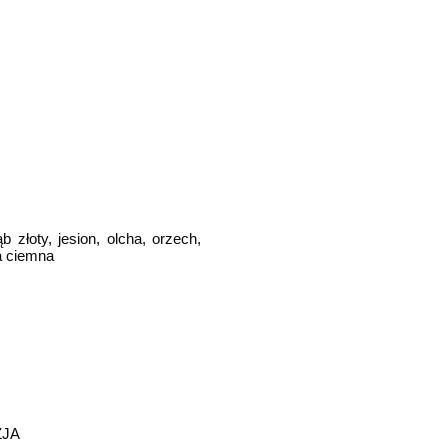
b złoty, jesion, olcha, orzech,
a ciemna
ZJA