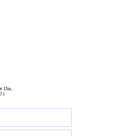
e 15a,
0 )