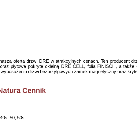
aszą oferta drzwi DRE w atrakcyjnych cenach. Ten producent drzw
az płytowe pokryte okleiną DRE CELL, folią FINISCH, a także ok
 wyposażeniu drzwi bezprzylgowych zamek magnetyczny oraz kryte
Natura Cennik
40s, 50, 50s