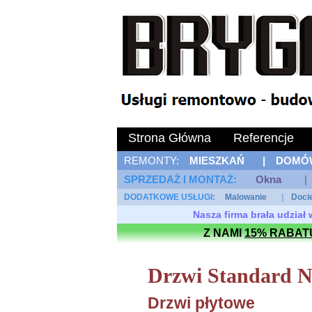
Strona Główna
Referencje
REMONTY:
MIESZKAŃ
|
DOMÓ
SPRZEDAŻ I MONTAŻ: 
Okna
|
DODATKOWE USŁUGI: 
Malowanie
|
Doci
Nasza firma brała udzia
Z NAMI
15% RABAT
Drzwi Standard N
Drzwi płytowe