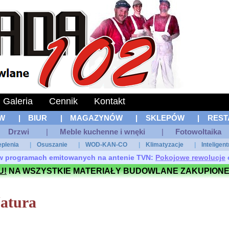
Galeria
Cennik
Kontakt
W
|
BIUR
|
MAGAZYNÓW
|
SKLEPÓW
|
REST
Drzwi
|
Meble kuchenne i wnęki
|
Fotowoltaika
eplenia
|
Osuszanie
|
WOD-KAN-CO
|
Klimatyzacje
|
Inteligen
ł w programach emitowanych na antenie TVN:
Pokojowe rewolucje
U!
NA WSZYSTKIE MATERIAŁY BUDOWLANE ZAKUPIONE
atura