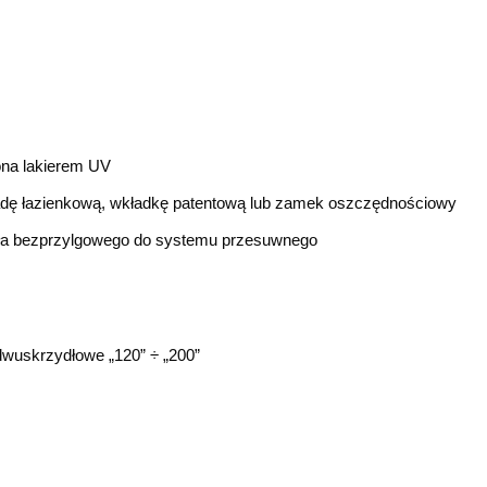
ona lakierem UV
adę łazienkową, wkładkę patentową lub zamek oszczędnościowy
ła bezprzylgowego do systemu przesuwnego
dwuskrzydłowe „120” ÷ „200”