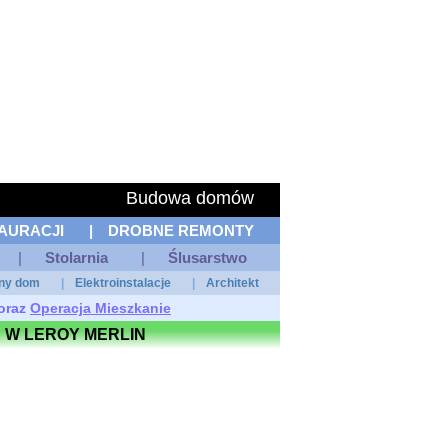
Budowa domów
AURACJI
|
DROBNE REMONTY
|
Stolarnia
|
Ślusarstwo
tny dom
|
Elektroinstalacje
|
Architekt
oraz
Operacja Mieszkanie
 W LEROY MERLIN