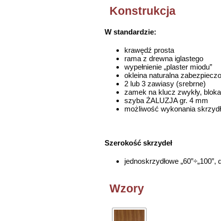
Konstrukcja
W standardzie:
krawędź prosta
rama z drewna iglastego
wypełnienie „plaster miodu”
okleina naturalna zabezpiecz
2 lub 3 zawiasy (srebrne)
zamek na klucz zwykły, blok
szyba ŻALUZJA gr. 4 mm
możliwość wykonania skrzyd
Szerokość skrzydeł
jednoskrzydłowe „60”÷„100”, 
Wzory