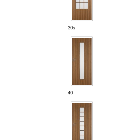
30s
40