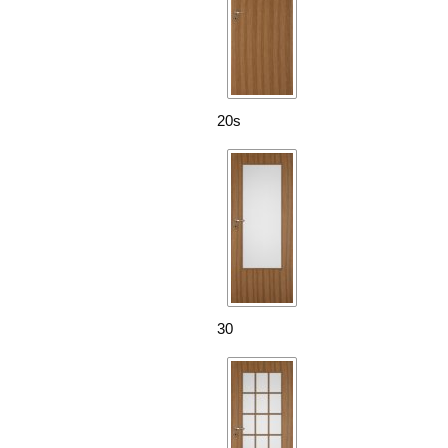
20s
30