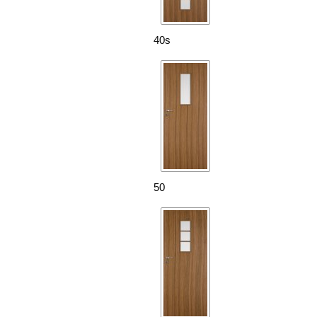
40s
50