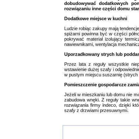
dobudowywać dodatkowych pomie
rozwiązaniu inne części domu sta
Dodatkowe miejsce w kuchni
Ludzie robiąc zakupy mają tendencje
spiżarni powinna być w części półn
pokrywać materiał izolujący termi
nawiewnikami, wentylacja mechanic
Uporzadkowany strych lub podda
Przez lata z reguły wszystkie n
wstawienie dużej szafy i odpowiedn
w pustym miejscu suszarnię (strych t
Pomieszczenie gospodarcze zamia
Jeżeli w mieszkaniu lub domu nie 
zabudowa wnęki. Z reguły takie wnę
rozwiązania firmy indeco, dzięki k
szafy z drzwiami przesuwnymi.