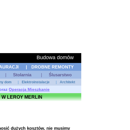
Budowa domów
AURACJI
|
DROBNE REMONTY
|
Stolarnia
|
Ślusarstwo
tny dom
|
Elektroinstalacje
|
Architekt
oraz
Operacja Mieszkanie
 W LEROY MERLIN
nosić dużych kosztów, nie musimy