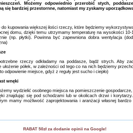
szczeń. Możemy odpowiednio przerobić stych, poddasze,
ną się bardziej przestornne, natomiast my zyskamy uporządkow
 do kupowania większej ilości rzeczy, które będziemy wykorzystyw
ocnej domu, dzięki temu utrzymamy temperaturę na wysokości 10-1
cznie (np. płytki). Powinna być zapewniona dobra wentylacja (do
zna)
sze
iepotrzebne rzeczy odkładamy na poddasze, bądź strych. Aby z
ie ułożenie półek, w zależności od tego co na nich będziemy prz
o odpowienie miejsce, gdyż z reguły jest sucho i ciepło)
st wnęki
możemy wydzielić osobnego miejsca na pomieszczenie gospodarcze, 
ki znajdując się pod schodzami lub w okolicach drzwi i korytarzy.
tórym mamy możliwość zaprojektowania i aranżacji własnej bardzo f
RABAT 50zł za dodanie opinii na Google!