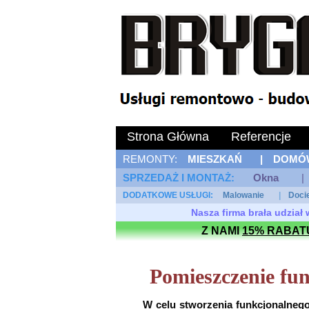
Strona Główna
Referencje
REMONTY:
MIESZKAŃ
|
DOMÓ
SPRZEDAŻ I MONTAŻ: 
Okna
|
DODATKOWE USŁUGI: 
Malowanie
|
Doci
Nasza firma brała udzia
Z NAMI
15% RABAT
Pomieszczenie fu
W celu stworzenia funkcjonalneg