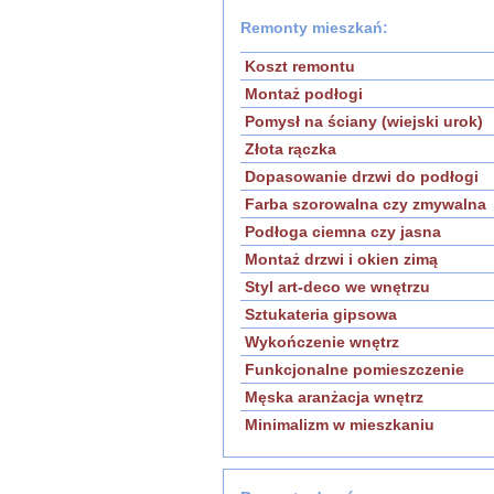
Remonty mieszkań:
Koszt remontu
Montaż podłogi
Pomysł na ściany (wiejski urok)
Złota rączka
Dopasowanie drzwi do podłogi
Farba szorowalna czy zmywalna
Podłoga ciemna czy jasna
Montaż drzwi i okien zimą
Styl art-deco we wnętrzu
Sztukateria gipsowa
Wykończenie wnętrz
Funkcjonalne pomieszczenie
Męska aranżacja wnętrz
Minimalizm w mieszkaniu