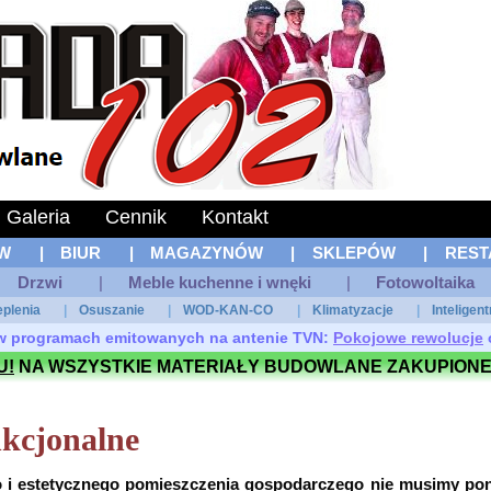
Galeria
Cennik
Kontakt
W
|
BIUR
|
MAGAZYNÓW
|
SKLEPÓW
|
REST
Drzwi
|
Meble kuchenne i wnęki
|
Fotowoltaika
eplenia
|
Osuszanie
|
WOD-KAN-CO
|
Klimatyzacje
|
Inteligen
ł w programach emitowanych na antenie TVN:
Pokojowe rewolucje
U!
NA WSZYSTKIE MATERIAŁY BUDOWLANE ZAKUPIONE
nkcjonalne
o i estetycznego pomieszczenia gospodarczego nie musimy po