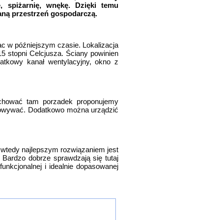
 spiżarnię, wnękę. Dzięki temu
aną przestrzeń gospodarczą.
ac w późniejszym czasie. Lokalizacja
5 stopni Celcjusza. Ściany powinien
datkowy kanał wentylacyjny, okno z
achować tam porzadek proponujemy
echowywać. Dodatkowo można urządzić
wtedy najlepszym rozwiązaniem jest
 Bardzo dobrze sprawdzają się tutaj
unkcjonalnej i idealnie dopasowanej