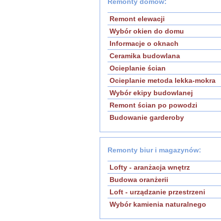
Remonty domów:
Remont elewacji
Wybór okien do domu
Informacje o oknach
Ceramika budowlana
Ocieplanie ścian
Ocieplanie metoda lekka-mokra
Wybór ekipy budowlanej
Remont ścian po powodzi
Budowanie garderoby
Remonty biur i magazynów:
Lofty - aranżacja wnętrz
Budowa oranżerii
Loft - urządzanie przestrzeni
Wybór kamienia naturalnego