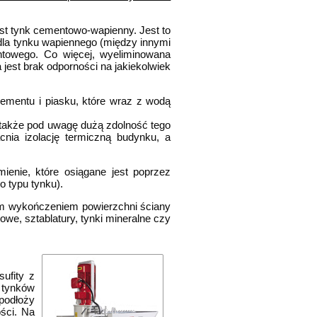
st tynk cementowo-wapienny. Jest to
dla tynku wapiennego (między innymi
ntowego. Co więcej, wyeliminowana
 jest brak odporności na jakiekolwiek
ementu i piasku, które wraz z wodą
 także pod uwagę dużą zdolność tego
nia izolację termiczną budynku, a
ienie, które osiągane jest poprzez
o typu tynku).
m wykończeniem powierzchni ściany
owe, sztablatury, tynki mineralne czy
ufity z
 tynków
podłoży
ści. Na