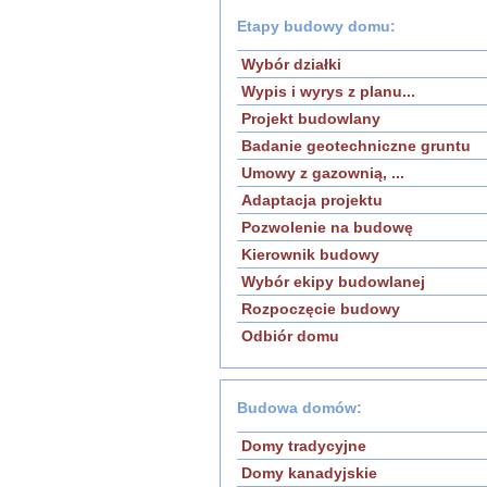
Etapy budowy domu:
Wybór działki
Wypis i wyrys z planu...
Projekt budowlany
Badanie geotechniczne gruntu
Umowy z gazownią, ...
Adaptacja projektu
Pozwolenie na budowę
Kierownik budowy
Wybór ekipy budowlanej
Rozpoczęcie budowy
Odbiór domu
Budowa domów:
Domy tradycyjne
Domy kanadyjskie