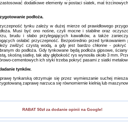
w zastosować dodatkowe elementy w postaci siatek, mat trzcinowych
zygotowanie podłoża.
zyczepność tynku zależy w dużej mierze od prawidłowego przygo
dłoża. Musi być ono nośne, czyli mocne i stabilne oraz oczysz
rzu, brudu i słabo przylegających kawałków, a także zaniecz
gących osłabić przyczepność. Bezpośrednio przed tynkowaniem 
leży zwilżyć czystą wodą, a gdy jest bardzo chłonne - pokryć
branym do podłoża. Gdy tynkowane będą podłoża gipsowe, ściany
stą, skośną siatkę, tak aby głębokość rys wynosiła około 3 mm. Prz
órowo-cementowych ich styki trzeba pokryć pasami z siatki metalowe
ładanie tynków.
prawę tynkarską otrzymuje się przez wymieszanie suchej mieszan
zygotowaną zaprawę narzuca się równomiernie kielnią lub maszynow
RABAT 50zł za dodanie opinii na Google!