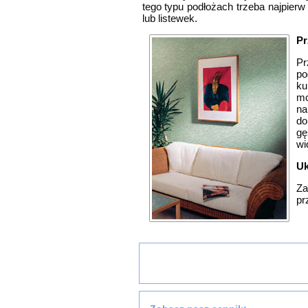
tego typu podłożach trzeba najpier
lub listewek.
Pr
Pr
po
ku
mo
na
do
gę
wi
Uk
Za
pr