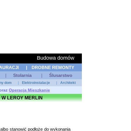
Budowa domów
AURACJI
|
DROBNE REMONTY
|
Stolarnia
|
Ślusarstwo
tny dom
|
Elektroinstalacje
|
Architekt
oraz
Operacja Mieszkanie
 W LEROY MERLIN
lbo stanowić podłoże do wykonania