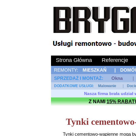
Strona Główna
Referencje
REMONTY:
MIESZKAŃ
|
DOMÓ
SPRZEDAŻ I MONTAŻ: 
Okna
|
DODATKOWE USŁUGI: 
Malowanie
|
Doci
Nasza firma brała udzia
Z NAMI
15% RABAT
Tynki cementowo
Tynki cementowo-wapienne mogą by