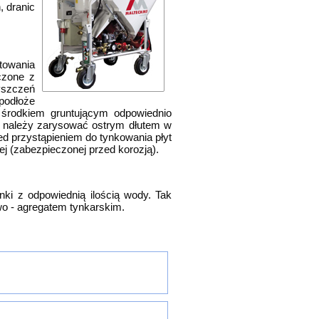
, dranic
towania
czone z
yszczeń
podłoże
 środkiem gruntującym odpowiednio
 należy zarysować ostrym dłutem w
ed przystąpieniem do tynkowania płyt
j (zabezpieczonej przed korozją).
ki z odpowiednią ilością wody. Tak
o - agregatem tynkarskim.