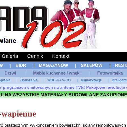
Galeria
Cennik
Kontakt
W
|
BIUR
|
MAGAZYNÓW
|
SKLEPÓW
|
REST
Drzwi
|
Meble kuchenne i wnęki
|
Fotowoltaika
eplenia
|
Osuszanie
|
WOD-KAN-CO
|
Klimatyzacje
|
Inteligen
ł w programach emitowanych na antenie TVN:
Pokojowe rewolucje
U!
NA WSZYSTKIE MATERIAŁY BUDOWLANE ZAKUPIONE
-wapienne
ć ostatecznym wykończeniem powierzchni ściany remontowanych a